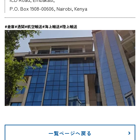
P.O. Box 1908-00606, Nairobi, Kenya
企業情報
#倉庫
#通関
#航空輸送
#海上輸送
#陸上輸送
採用情報
資料ダウンロード
お問い合わせ
一覧ページへ戻る