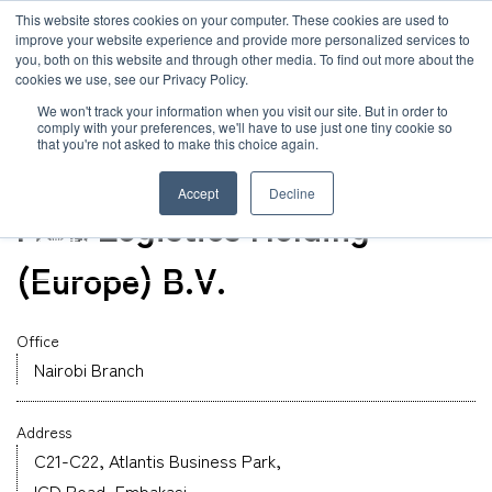
JP
/
EN
This website stores cookies on your computer. These cookies are used to
お知らせ
improve your website experience and provide more personalized services to
you, both on this website and through other media. To find out more about the
cookies we use, see our Privacy Policy.
TOP
グローバルネットワーク
MOL Logistics Holding (Europe) B.V.
ソリューション
グローバルネットワーク
We won't track your information when you visit our site. But in order to
comply with your preferences, we'll have to use just one tiny cookie so
that you're not asked to make this choice again.
オフィス
サービス
サステナビリティ
Kenya
Accept
Decline
MOL Logistics Holding
お客様事例
企業情報
(Europe) B.V.
お知らせ
採用情報
Office
Nairobi Branch
グローバルネットワーク
Address
サステナビリティ
C21-C22, Atlantis Business Park,
ICD Road, Embakasi,