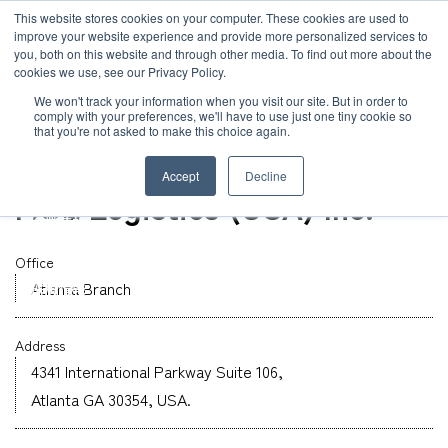
JP
/
EN
This website stores cookies on your computer. These cookies are used to
お知らせ
improve your website experience and provide more personalized services to
you, both on this website and through other media. To find out more about the
cookies we use, see our Privacy Policy.
TOP
グローバルネットワーク
MOL Logistics (USA) Inc.
ソリューション
グローバルネットワーク
We won't track your information when you visit our site. But in order to
comply with your preferences, we'll have to use just one tiny cookie so
that you're not asked to make this choice again.
オフィス
サービス
サステナビリティ
U.S.A
Accept
Decline
MOL Logistics (USA) Inc.
お客様事例
企業情報
Office
お知らせ
Atlanta Branch
採用情報
Address
グローバルネットワーク
4341 International Parkway Suite 106,
Atlanta GA 30354, USA.
サステナビリティ