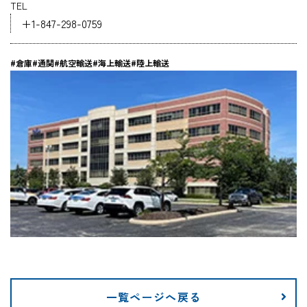
TEL
企業情報
+1-847-298-0759
#倉庫
#通関
#航空輸送
#海上輸送
#陸上輸送
採用情報
資料ダウンロード
お問い合わせ
一覧ページへ戻る