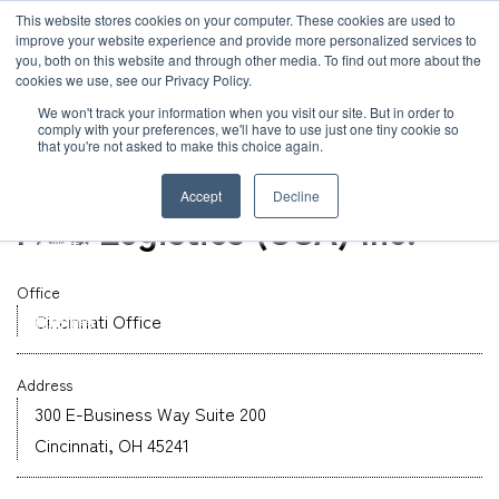
JP
/
EN
This website stores cookies on your computer. These cookies are used to
お知らせ
improve your website experience and provide more personalized services to
you, both on this website and through other media. To find out more about the
cookies we use, see our Privacy Policy.
TOP
グローバルネットワーク
MOL Logistics (USA) Inc.
ソリューション
グローバルネットワーク
We won't track your information when you visit our site. But in order to
comply with your preferences, we'll have to use just one tiny cookie so
that you're not asked to make this choice again.
オフィス
サービス
サステナビリティ
U.S.A
Accept
Decline
MOL Logistics (USA) Inc.
お客様事例
企業情報
Office
お知らせ
Cincinnati Office
採用情報
Address
グローバルネットワーク
300 E-Business Way Suite 200
Cincinnati, OH 45241
サステナビリティ