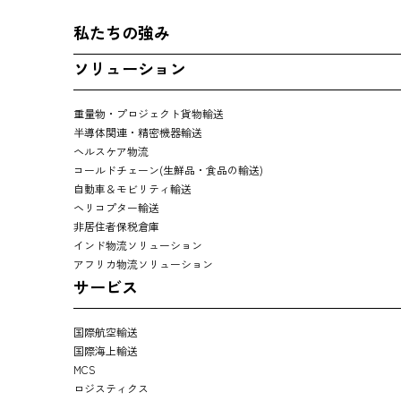
私たちの強み
ソリューション
重量物・プロジェクト貨物輸送
半導体関連・精密機器輸送
ヘルスケア物流
コールドチェーン(生鮮品・食品の輸送)
自動車＆モビリティ輸送
ヘリコプター輸送
非居住者保税倉庫
インド物流ソリューション
アフリカ物流ソリューション
サービス
国際航空輸送
国際海上輸送
MCS
ロジスティクス