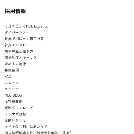
採用情報
３分で分かるMOL Logistics
ダイバーシティ
世界で羽ばたく若手社員
社員インタビュー
福利厚生と働き方
研修制度とキャリア
求める人物像
募集要項
FAQ
ニュース
ウェビナー
MLG BLOG
お客様事例
資料ダウンロード
メルマガ登録
お問い合わせ
サイトのご利用にあたって
個人情報保護方針（株式会社商船三井HP）