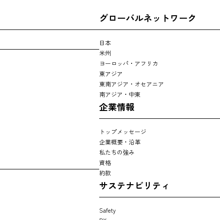
グローバルネットワーク
日本
米州
ヨーロッパ・アフリカ
東アジア
東南アジア・オセアニア
南アジア・中東
企業情報
トップメッセージ
企業概要・沿革
私たちの強み
資格
約款
サステナビリティ
Safety