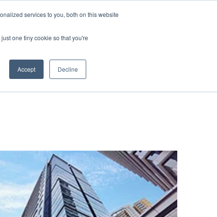
nalized services to you, both on this website
資料ダウンロード
お問い合わせ
just one tiny cookie so that you're
Accept
Decline
物流
クス
t
み
たく若手社員
ー輸送
キャリア
ービス
送
流ソリューション