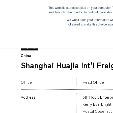
This website stores cookies on your computer. 
and through other media. To find out more abou
ソリューション
サービス
お客様事例
お知らせ
グローバルネ
We won't track your information whe
not asked to make this choice aga
TOP
グローバルネットワーク
Shanghai Huajia
オフィス
China
Shanghai Huajia Int'l Fre
重量物・プロジェクト貨物輸送
国際航空輸送
Safety＆Value
トップメッセージ
３分で分かるMOL Logistics
コールドチェーン(生鮮品・食品の輸送)
Human＆Community
資格
インタビュー
関連書類
インタクトサービス
Office
Head Office
爆発物検査
非居住者保税倉庫
求める人物像
航空貨物搬入先一覧
航空ULDの種類とサイズ
Address
6th Floor, Enter
海外引越
Kerry Everbright
Postal Code: 200