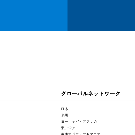
追跡する
グローバルネットワーク
日本
米州
ヨーロッパ・アフリカ
東アジア
東南アジア・オセアニア