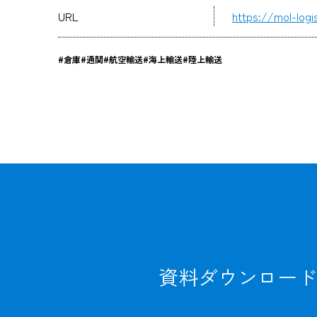
URL
https://mol-logi
#倉庫
#通関
#航空輸送
#海上輸送
#陸上輸送
資料ダウンロード