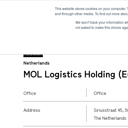
This website stores cookies on your computer. 
and through other media. To find out more abou
ソリューション
サービス
お客様事例
お知らせ
グローバルネ
We won't track your information whe
not asked to make this choice aga
TOP
グローバルネットワーク
MOL Logistics 
オフィス
Netherlands
MOL Logistics Holding (E
重量物・プロジェクト貨物輸送
国際航空輸送
Safety＆Value
トップメッセージ
３分で分かるMOL Logistics
コールドチェーン(生鮮品・食品の輸送)
Human＆Community
資格
インタビュー
関連書類
インタクトサービス
Office
Office
爆発物検査
非居住者保税倉庫
求める人物像
航空貨物搬入先一覧
航空ULDの種類とサイズ
Address
Siriusstraat 45, 5
海外引越
The Netherlands