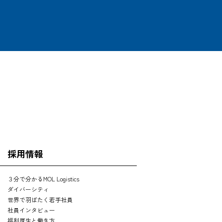
OFFICE
SEARCH
採用情報
３分で分かるMOL Logistics
ダイバーシティ
世界で羽ばたく若手社員
社員インタビュー
福利厚生と働き方