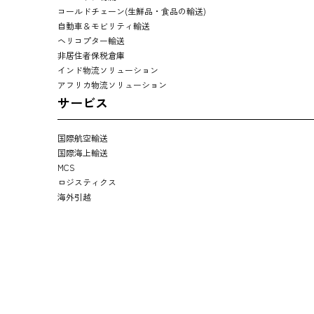
コールドチェーン(生鮮品・食品の輸送)
自動車＆モビリティ輸送
ヘリコプター輸送
非居住者保税倉庫
インド物流ソリューション
アフリカ物流ソリューション
サービス
国際航空輸送
国際海上輸送
MCS
ロジスティクス
海外引越