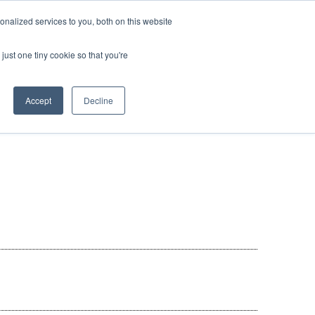
nalized services to you, both on this website
資料ダウンロード
お問い合わせ
just one tiny cookie so that you're
Accept
Decline
物流
クス
t
み
たく若手社員
ー輸送
キャリア
ービス
送
流ソリューション