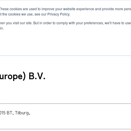
MLG BLOG
JP
/
EN
These cookies are used to improve your website experience and provide more perso
t the cookies we use, see our Privacy Policy.
ットワーク
サステナビリティ
企業情報
採用情報
n you visit our site. But in order to comply with your preferences, we'll have to use 
in.
Holding (Europe) B.V.
urope) B.V.
半導体関連・精密機器輸送
国際海上輸送
Innovation
企業概要・沿革
ダイバーシティ
ヘルスケア
ロジスティ
Environmen
私たちの強
世界で羽ば
自動車＆モビリティ輸送
Governance
約款
福利厚生と働き方
ヘリコプタ
研修制度と
関連書類
トラックサ
MLGのLCLサービス
複合一貫輸
複合一貫輸送
インド物流ソリューション
募集要項
アフリカ物
FAQ
カーボンインセット
海上コンテナの種類とサイズ
015 BT, Tilburg,
MCS