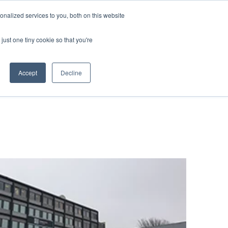
nalized services to you, both on this website
資料ダウンロード
お問い合わせ
just one tiny cookie so that you're
Accept
Decline
物流
クス
t
み
たく若手社員
ー輸送
キャリア
ービス
送
流ソリューション