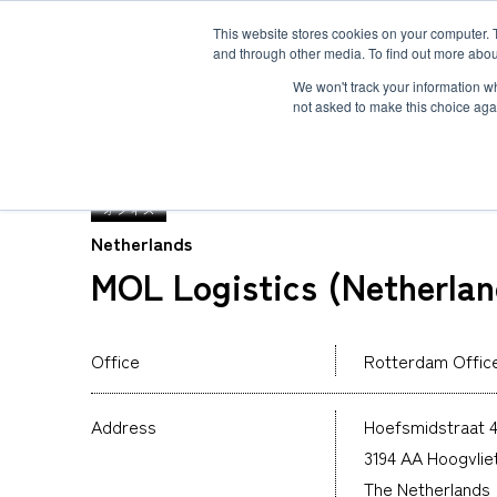
This website stores cookies on your computer. 
and through other media. To find out more abou
ソリューション
サービス
お客様事例
お知らせ
グローバルネ
We won't track your information whe
not asked to make this choice aga
TOP
グローバルネットワーク
MOL Logistics 
オフィス
Netherlands
MOL Logistics (Netherlan
重量物・プロジェクト貨物輸送
国際航空輸送
Safety＆Value
トップメッセージ
３分で分かるMOL Logistics
コールドチェーン(生鮮品・食品の輸送)
Human＆Community
資格
インタビュー
関連書類
インタクトサービス
Office
Rotterdam Offic
爆発物検査
非居住者保税倉庫
求める人物像
航空貨物搬入先一覧
航空ULDの種類とサイズ
Address
Hoefsmidstraat 4
海外引越
3194 AA Hoogvlie
The Netherlands