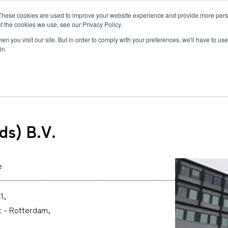
MLG BLOG
JP
/
EN
These cookies are used to improve your website experience and provide more perso
t the cookies we use, see our Privacy Policy.
ットワーク
サステナビリティ
企業情報
採用情報
n you visit our site. But in order to comply with your preferences, we'll have to use 
in.
(Netherlands) B.V.
ds) B.V.
半導体関連・精密機器輸送
国際海上輸送
Innovation
企業概要・沿革
ダイバーシティ
ヘルスケア
ロジスティ
Environmen
私たちの強
世界で羽ば
自動車＆モビリティ輸送
Governance
約款
福利厚生と働き方
ヘリコプタ
研修制度と
関連書類
トラックサ
MLGのLCLサービス
複合一貫輸
e
複合一貫輸送
インド物流ソリューション
募集要項
アフリカ物
FAQ
カーボンインセット
海上コンテナの種類とサイズ
1,
MCS
t - Rotterdam,