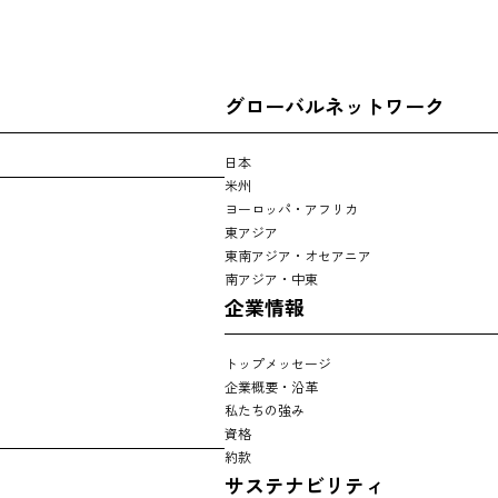
グローバルネットワーク
日本
米州
ヨーロッパ・アフリカ
東アジア
東南アジア・オセアニア
南アジア・中東
企業情報
トップメッセージ
企業概要・沿革
私たちの強み
資格
約款
サステナビリティ