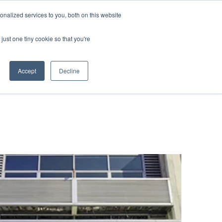
nalized services to you, both on this website
資料ダウンロード
お問い合わせ
just one tiny cookie so that you're
Accept
Decline
物流
クス
t
み
たく若手社員
ー輸送
キャリア
ービス
送
流ソリューション