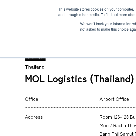
This website stores cookies on your computer. 
and through other media. To find out more abou
ソリューション
サービス
お客様事例
お知らせ
グローバルネ
We won't track your information whe
not asked to make this choice aga
TOP
グローバルネットワーク
MOL Logistics 
オフィス
Thailand
MOL Logistics (Thailand)
重量物・プロジェクト貨物輸送
国際航空輸送
Safety＆Value
トップメッセージ
３分で分かるMOL Logistics
コールドチェーン(生鮮品・食品の輸送)
Human＆Community
資格
インタビュー
関連書類
インタクトサービス
Office
Airport Office
爆発物検査
非居住者保税倉庫
求める人物像
航空貨物搬入先一覧
航空ULDの種類とサイズ
Address
Room 126-128 Bui
海外引越
Moo 7 Racha The
Bang Phil Samut 