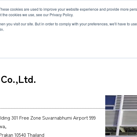
MLG BLOG
JP
/
EN
These cookies are used to improve your website experience and provide more perso
t the cookies we use, see our Privacy Policy.
ットワーク
サステナビリティ
企業情報
採用情報
n you visit our site. But in order to comply with your preferences, we'll have to use 
in.
(Thailand) Co.,Ltd.
 Co.,Ltd.
半導体関連・精密機器輸送
国際海上輸送
Innovation
企業概要・沿革
ダイバーシティ
ヘルスケア
ロジスティ
Environmen
私たちの強
世界で羽ば
自動車＆モビリティ輸送
Governance
約款
福利厚生と働き方
ヘリコプタ
研修制度と
関連書類
トラックサ
MLGのLCLサービス
複合一貫輸
複合一貫輸送
インド物流ソリューション
募集要項
アフリカ物
FAQ
カーボンインセット
海上コンテナの種類とサイズ
lding 301 Free Zone Suvarnabhumi Airport 999
MCS
wa,
Prakan 10540 Thailand