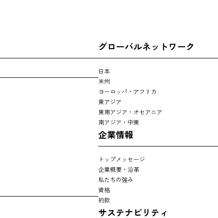
グローバルネットワーク
日本
米州
ヨーロッパ・アフリカ
東アジア
東南アジア・オセアニア
南アジア・中東
企業情報
トップメッセージ
企業概要・沿革
私たちの強み
資格
約款
サステナビリティ