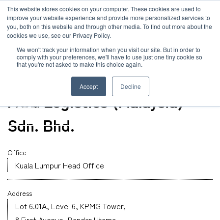
JP
/
EN
This website stores cookies on your computer. These cookies are used to
お知らせ
improve your website experience and provide more personalized services to
you, both on this website and through other media. To find out more about the
cookies we use, see our Privacy Policy.
TOP
グローバルネットワーク
MOL Logistics (Malaysia) Sdn. Bhd.
ソリューション
グローバルネットワーク
We won't track your information when you visit our site. But in order to
comply with your preferences, we'll have to use just one tiny cookie so
that you're not asked to make this choice again.
オフィス
サービス
サステナビリティ
Malaysia
Accept
Decline
MOL Logistics (Malaysia)
お客様事例
企業情報
Sdn. Bhd.
お知らせ
採用情報
Office
Kuala Lumpur Head Office
グローバルネットワーク
Address
サステナビリティ
Lot 6.01A, Level 6, KPMG Tower,
8 First Avenue, Bandar Utama,