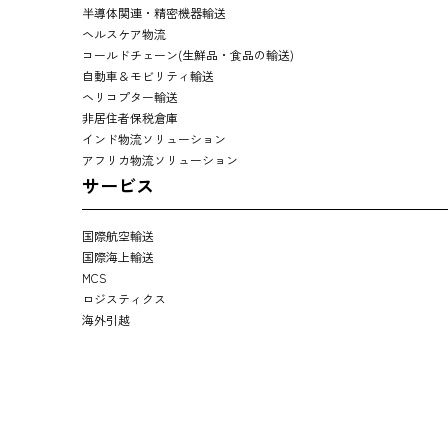
半導体関連・精密機器輸送
ヘルスケア物流
コールドチェーン(生鮮品・食品の輸送)
自動車＆モビリティ輸送
ヘリコプター輸送
非居住者保税倉庫
インド物流ソリューション
アフリカ物流ソリューション
サービス
国際航空輸送
国際海上輸送
MCS
ロジスティクス
海外引越