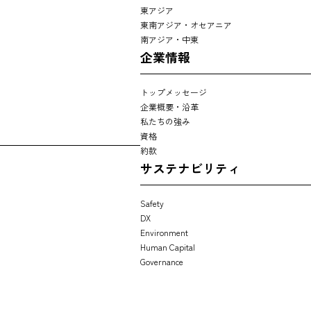
東アジア
東南アジア・オセアニア
南アジア・中東
企業情報
トップメッセージ
企業概要・沿革
私たちの強み
資格
約款
サステナビリティ
Safety
DX
Environment
Human Capital
Governance