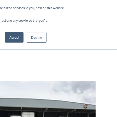
nalized services to you, both on this website
資料ダウンロード
お問い合わせ
just one tiny cookie so that you're
Accept
Decline
物流
クス
t
み
たく若手社員
ー輸送
キャリア
ービス
送
流ソリューション