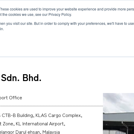
MLG BLOG
JP
/
EN
These cookies are used to improve your website experience and provide more perso
t the cookies we use, see our Privacy Policy.
ットワーク
サステナビリティ
企業情報
採用情報
n you visit our site. But in order to comply with your preferences, we'll have to use 
in.
(Malaysia) Sdn. Bhd.
 Sdn. Bhd.
半導体関連・精密機器輸送
国際海上輸送
Innovation
企業概要・沿革
ダイバーシティ
ヘルスケア
ロジスティ
Environmen
私たちの強
世界で羽ば
自動車＆モビリティ輸送
Governance
約款
福利厚生と働き方
ヘリコプタ
研修制度と
関連書類
トラックサ
MLGのLCLサービス
複合一貫輸
port Office
複合一貫輸送
インド物流ソリューション
募集要項
アフリカ物
FAQ
カーボンインセット
海上コンテナの種類とサイズ
 CTB-B Building, KLAS Cargo Complex,
MCS
Zone, KL International Airport,
langor Darul ehsan, Malaysia