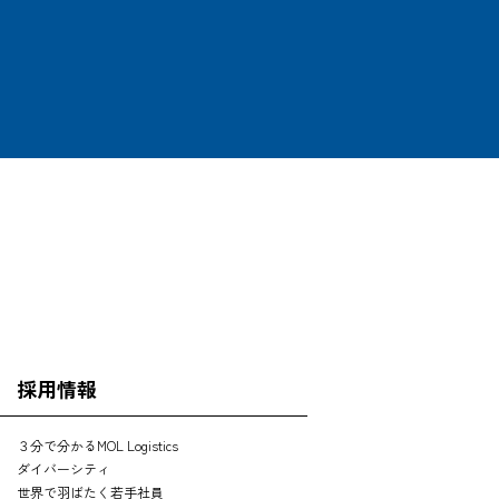
OFFICE
SEARCH
採用情報
３分で分かるMOL Logistics
ダイバーシティ
世界で羽ばたく若手社員