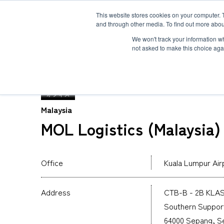
This website stores cookies on your computer. 
and through other media. To find out more abou
ソリューション
サービス
お客様事例
お知らせ
グローバルネ
We won't track your information whe
not asked to make this choice aga
TOP
グローバルネットワーク
MOL Logistics 
オフィス
Malaysia
MOL Logistics (Malaysia)
重量物・プロジェクト貨物輸送
国際航空輸送
Safety＆Value
トップメッセージ
３分で分かるMOL Logistics
コールドチェーン(生鮮品・食品の輸送)
Human＆Community
資格
インタビュー
関連書類
インタクトサービス
Office
Kuala Lumpur Air
爆発物検査
非居住者保税倉庫
求める人物像
航空貨物搬入先一覧
航空ULDの種類とサイズ
Address
CTB-B - 2B KLAS
海外引越
Southern Support 
64000 Sepang, Se