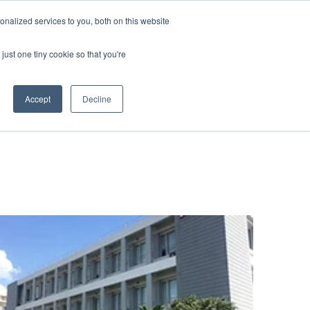
nalized services to you, both on this website
資料ダウンロード
お問い合わせ
just one tiny cookie so that you're
Accept
Decline
物流
クス
t
み
たく若手社員
ー輸送
キャリア
ービス
送
流ソリューション