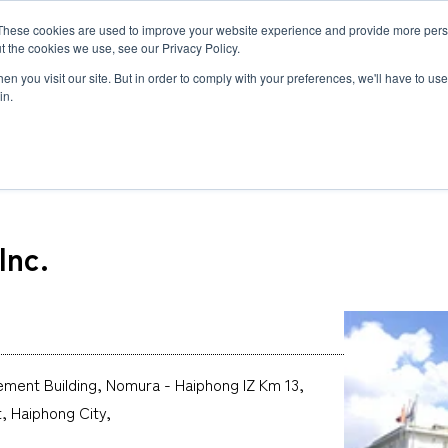
MLG BLOG
JP
/
EN
These cookies are used to improve your website experience and provide more perso
t the cookies we use, see our Privacy Policy.
ットワーク
サステナビリティ
企業情報
採用情報
n you visit our site. But in order to comply with your preferences, we'll have to use 
in.
(Vietnam) Inc.
Inc.
半導体関連・精密機器輸送
国際海上輸送
Innovation
企業概要・沿革
ダイバーシティ
ヘルスケア
ロジスティ
Environmen
私たちの強
世界で羽ば
自動車＆モビリティ輸送
Governance
約款
福利厚生と働き方
ヘリコプタ
研修制度と
関連書類
トラックサ
MLGのLCLサービス
複合一貫輸
複合一貫輸送
インド物流ソリューション
募集要項
アフリカ物
FAQ
カーボンインセット
海上コンテナの種類とサイズ
ement Building, Nomura - Haiphong IZ Km 13,
MCS
, Haiphong City,