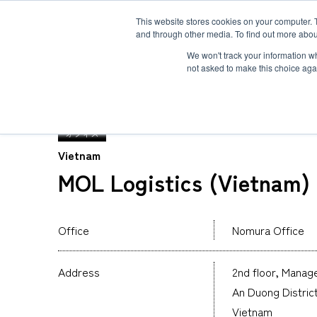
This website stores cookies on your computer. 
and through other media. To find out more abou
ソリューション
サービス
お客様事例
お知らせ
グローバルネ
We won't track your information whe
not asked to make this choice aga
TOP
グローバルネットワーク
MOL Logistics 
オフィス
Vietnam
MOL Logistics (Vietnam) 
重量物・プロジェクト貨物輸送
国際航空輸送
Safety＆Value
トップメッセージ
３分で分かるMOL Logistics
コールドチェーン(生鮮品・食品の輸送)
Human＆Community
資格
インタビュー
関連書類
インタクトサービス
Office
Nomura Office
爆発物検査
非居住者保税倉庫
求める人物像
航空貨物搬入先一覧
航空ULDの種類とサイズ
Address
2nd floor, Manag
海外引越
An Duong District
Vietnam