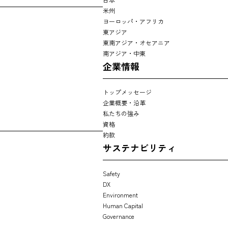
米州
ヨーロッパ・アフリカ
東アジア
東南アジア・オセアニア
南アジア・中東
企業情報
トップメッセージ
企業概要・沿革
私たちの強み
資格
約款
サステナビリティ
Safety
DX
Environment
Human Capital
Governance