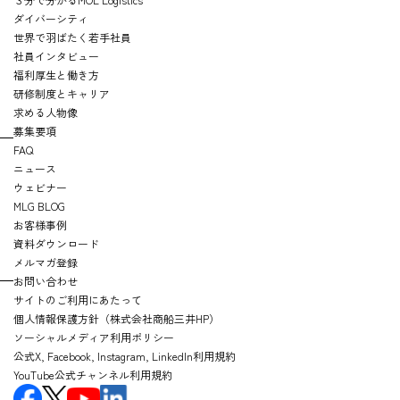
ダイバーシティ
世界で羽ばたく若手社員
社員インタビュー
福利厚生と働き方
研修制度とキャリア
求める人物像
募集要項
FAQ
ニュース
ウェビナー
MLG BLOG
お客様事例
資料ダウンロード
メルマガ登録
お問い合わせ
サイトのご利用にあたって
個人情報保護方針（株式会社商船三井HP）
ソーシャルメディア利用ポリシー
公式X, Facebook, Instagram, LinkedIn利用規約
YouTube公式チャンネル利用規約