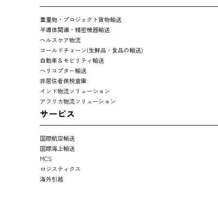
重量物・プロジェクト貨物輸送
半導体関連・精密機器輸送
ヘルスケア物流
コールドチェーン(生鮮品・食品の輸送)
自動車＆モビリティ輸送
ヘリコプター輸送
非居住者保税倉庫
インド物流ソリューション
アフリカ物流ソリューション
サービス
国際航空輸送
国際海上輸送
MCS
ロジスティクス
海外引越