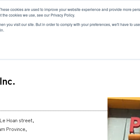
MLG BLOG
JP
/
EN
These cookies are used to improve your website experience and provide more perso
t the cookies we use, see our Privacy Policy.
ットワーク
サステナビリティ
企業情報
採用情報
n you visit our site. But in order to comply with your preferences, we'll have to use 
in.
(Vietnam) Inc.
Inc.
半導体関連・精密機器輸送
国際海上輸送
Innovation
企業概要・沿革
ダイバーシティ
ヘルスケア
ロジスティ
Environmen
私たちの強
世界で羽ば
自動車＆モビリティ輸送
Governance
約款
福利厚生と働き方
ヘリコプタ
研修制度と
関連書類
トラックサ
MLGのLCLサービス
複合一貫輸
複合一貫輸送
インド物流ソリューション
募集要項
アフリカ物
FAQ
カーボンインセット
海上コンテナの種類とサイズ
 Le Hoan street,
MCS
Nam Province,