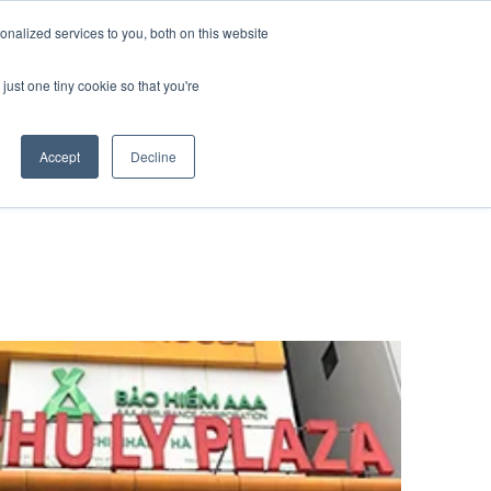
nalized services to you, both on this website
資料ダウンロード
お問い合わせ
just one tiny cookie so that you're
Accept
Decline
物流
クス
t
み
たく若手社員
ー輸送
キャリア
ービス
送
流ソリューション