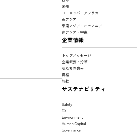
米州
ヨーロッパ・アフリカ
東アジア
東南アジア・オセアニア
南アジア・中東
企業情報
トップメッセージ
企業概要・沿革
私たちの強み
資格
約款
サステナビリティ
Safety
DX
Environment
Human Capital
Governance