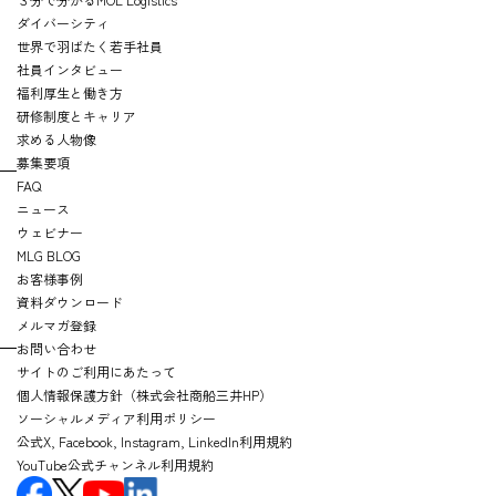
ダイバーシティ
世界で羽ばたく若手社員
社員インタビュー
福利厚生と働き方
研修制度とキャリア
求める人物像
募集要項
FAQ
ニュース
ウェビナー
MLG BLOG
お客様事例
資料ダウンロード
メルマガ登録
お問い合わせ
サイトのご利用にあたって
個人情報保護方針（株式会社商船三井HP）
ソーシャルメディア利用ポリシー
公式X, Facebook, Instagram, LinkedIn利用規約
YouTube公式チャンネル利用規約