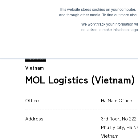
This website stores cookies on your computer. 
and through other media. To find out more abou
ソリューション
サービス
お客様事例
お知らせ
グローバルネ
We won't track your information whe
not asked to make this choice aga
TOP
グローバルネットワーク
MOL Logistics 
オフィス
Vietnam
MOL Logistics (Vietnam) 
重量物・プロジェクト貨物輸送
国際航空輸送
Safety＆Value
トップメッセージ
３分で分かるMOL Logistics
コールドチェーン(生鮮品・食品の輸送)
Human＆Community
資格
インタビュー
関連書類
インタクトサービス
Office
Ha Nam Office
爆発物検査
非居住者保税倉庫
求める人物像
航空貨物搬入先一覧
航空ULDの種類とサイズ
Address
3rd floor, No 222
海外引越
Phu Ly city, Ha 
Vietnam