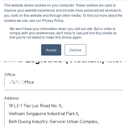
JP
/
EN
This website stores cookies on your computer. These cookies are used to
お知らせ
improve your website experience and provide more personalized services to
you, both on this website and through other media. To find out more about the
cookies we use, see our Privacy Policy.
TOP
グローバルネットワーク
MOL Logistics (Vietnam) Inc.
ソリューション
グローバルネットワーク
We won't track your information when you visit our site. But in order to
comply with your preferences, we'll have to use just one tiny cookie so
that you're not asked to make this choice again.
オフィス
サービス
サステナビリティ
Vietnam
Accept
Decline
MOL Logistics (Vietnam) Inc.
お客様事例
企業情報
Office
お知らせ
VSIP2 Office
採用情報
Address
グローバルネットワーク
18 L2-1 Tao Luc Road No. 5,
Vietnam Singapore Industrial Park II,
サステナビリティ
Binh Duong Industry-Service-Urban Complex,