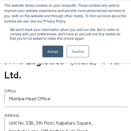
JP
/
EN
This website stores cookies on your computer. These cookies are used to
お知らせ
improve your website experience and provide more personalized services to
you, both on this website and through other media. To find out more about the
cookies we use, see our Privacy Policy.
TOP
グローバルネットワーク
MOL Logistics（India）Pvt. Ltd.
ソリューション
グローバルネットワーク
We won't track your information when you visit our site. But in order to
comply with your preferences, we'll have to use just one tiny cookie so
that you're not asked to make this choice again.
オフィス
サービス
サステナビリティ
India
Accept
Decline
MOL Logistics（India）Pvt.
お客様事例
企業情報
Ltd.
お知らせ
採用情報
Office
Mumbai Head Office
グローバルネットワーク
Address
サステナビリティ
Unit No. 53B, 5th Floor, Kalpataru Square,
Kondivita Lane, Off Andheri Kurla Road,