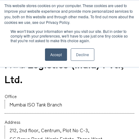
JP
/
EN
This website stores cookies on your computer. These cookies are used to
お知らせ
improve your website experience and provide more personalized services to
you, both on this website and through other media. To find out more about the
cookies we use, see our Privacy Policy.
TOP
グローバルネットワーク
MOL Logistics (India) Pvt., Ltd.
ソリューション
グローバルネットワーク
We won't track your information when you visit our site. But in order to
comply with your preferences, we'll have to use just one tiny cookie so
that you're not asked to make this choice again.
オフィス
サービス
サステナビリティ
India
Accept
Decline
MOL Logistics (India) Pvt.,
お客様事例
企業情報
Ltd.
お知らせ
採用情報
Office
Mumbai ISO Tank Branch
グローバルネットワーク
Address
サステナビリティ
212, 2nd floor, Centrum, Plot No C-3,
SG Barve Road, Wagle Estate, Thane West,