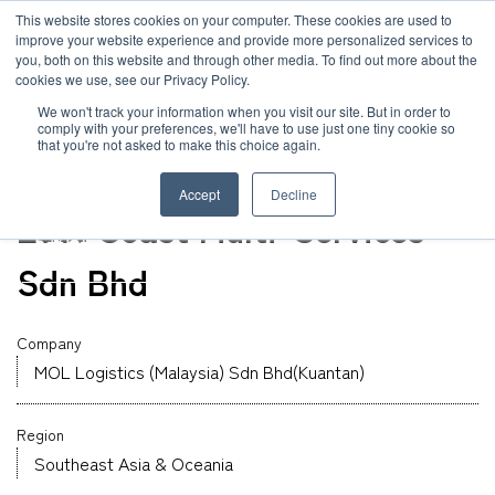
JP
/
EN
This website stores cookies on your computer. These cookies are used to
お知らせ
improve your website experience and provide more personalized services to
you, both on this website and through other media. To find out more about the
cookies we use, see our Privacy Policy.
TOP
グローバルネットワーク
MOL Logistics (Malaysia) Sdn Bhd(Kuantan
ソリューション
グローバルネットワーク
We won't track your information when you visit our site. But in order to
comply with your preferences, we'll have to use just one tiny cookie so
that you're not asked to make this choice again.
倉庫
サービス
サステナビリティ
Malaysia
Accept
Decline
East Coast Multi-Services
お客様事例
企業情報
Sdn Bhd
お知らせ
採用情報
Company
MOL Logistics (Malaysia) Sdn Bhd(Kuantan)
グローバルネットワーク
Region
サステナビリティ
Southeast Asia & Oceania