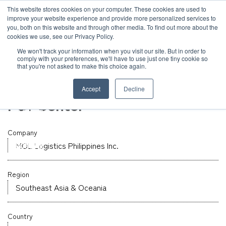
JP
/
EN
This website stores cookies on your computer. These cookies are used to
お知らせ
improve your website experience and provide more personalized services to
you, both on this website and through other media. To find out more about the
cookies we use, see our Privacy Policy.
TOP
グローバルネットワーク
MOL Logistics Philippines Inc.
ソリューション
グローバルネットワーク
We won't track your information when you visit our site. But in order to
comply with your preferences, we'll have to use just one tiny cookie so
that you're not asked to make this choice again.
倉庫
サービス
サステナビリティ
Philippines
Accept
Decline
PDI Center
お客様事例
企業情報
Company
お知らせ
MOL Logistics Philippines Inc.
採用情報
Region
グローバルネットワーク
Southeast Asia & Oceania
サステナビリティ
Country