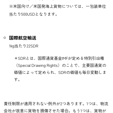
※米国向け／米国発海上貨物については、一包装単位
当たり
500USD
となります。
国際航空輸送
1kg
当たり
22SDR
＊
SDR
とは、国際通貨基金
IMF
が定める特別引出権
（
Special Drawing Rights
）のことで、主要国通貨の
価値によって定められ、
SDR
の価値も毎日変動しま
す。
責任制限が適用されない例外が
2
つあります。
1
つは、物流
会社が故意に貨物を損傷させた場合。もう
1
つは、貨物が