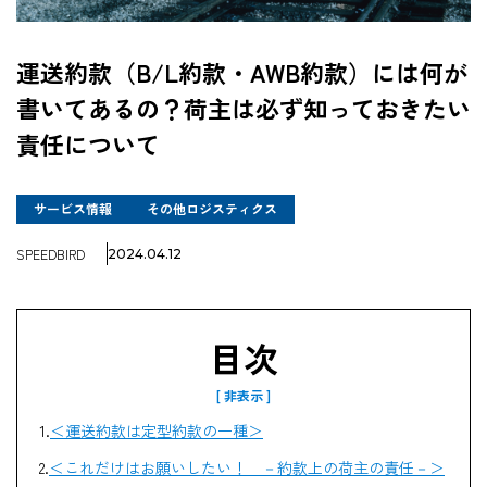
企業情報
運送約款（B/L約款・AWB約款）には何が
書いてあるの？荷主は必ず知っておきたい
採用情報
責任について
サービス情報
その他ロジスティクス
資料ダウンロード
SPEEDBIRD
2024.04.12
お問い合わせ
目次
＜運送約款は定型約款の一種＞
＜これだけはお願いしたい！ －約款上の荷主の責任－＞