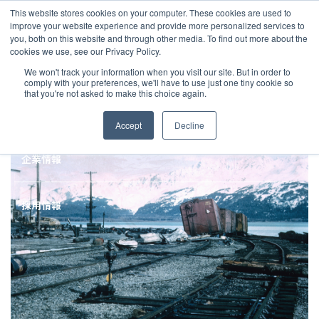
JP
/
EN
This website stores cookies on your computer. These cookies are used to
お知らせ
improve your website experience and provide more personalized services to
you, both on this website and through other media. To find out more about the
cookies we use, see our Privacy Policy.
TOP
MLG BLOG
運送約款（B/L約款・AWB約款）には何が書いてある
ソリューション
グローバルネットワーク
We won't track your information when you visit our site. But in order to
comply with your preferences, we'll have to use just one tiny cookie so
that you're not asked to make this choice again.
サービス
サステナビリティ
Accept
Decline
お客様事例
企業情報
お知らせ
採用情報
グローバルネットワーク
サステナビリティ