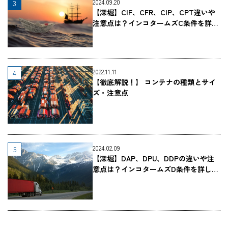
2024.09.20
【深堀】CIF、CFR、CIP、CPT違いや
注意点は？インコタームズC条件を詳し
く解説（早見表つき）
2022.11.11
【徹底解説！】 コンテナの種類とサイ
ズ・注意点
2024.02.09
【深堀】DAP、DPU、DDPの違いや注
意点は？インコタームズD条件を詳しく
解説（早見表つき）