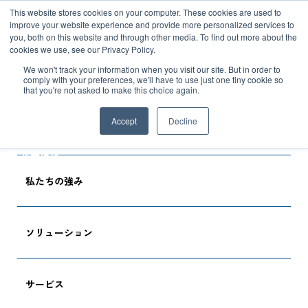
JP
/
EN
This website stores cookies on your computer. These cookies are used to
お知らせ
improve your website experience and provide more personalized services to
you, both on this website and through other media. To find out more about the
cookies we use, see our Privacy Policy.
TOP
ニュース
商船三井ロジスティクス株式会社 役員人事内定の件
ソリューション
グローバルネットワーク
We won't track your information when you visit our site. But in order to
comply with your preferences, we'll have to use just one tiny cookie so
that you're not asked to make this choice again.
資料ダウンロード
お問い合わせ
サービス
サステナビリティ
Accept
Decline
お客様事例
企業情報
私たちの強み
お知らせ
採用情報
ソリューション
グローバルネットワーク
サービス
サステナビリティ