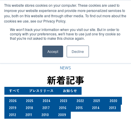
JP
/
EN
This website stores cookies on your computer. These cookies are used to
お知らせ
improve your website experience and provide more personalized services to
you, both on this website and through other media. To find out more about the
cookies we use, see our Privacy Policy.
TOP
お知らせ
ソリューション
グローバルネットワーク
We won't track your information when you visit our site. But in order to
comply with your preferences, we'll have to use just one tiny cookie so
that you're not asked to make this choice again.
お知らせ
サービス
サステナビリティ
Accept
Decline
お客様事例
企業情報
NEWS
新着記事
お知らせ
採用情報
すべて
プレスリリース
お知らせ
2026
2025
2024
2023
2022
2021
2020
グローバルネットワーク
2019
2018
2017
2016
2015
2014
2013
2012
2011
2010
2009
サステナビリティ