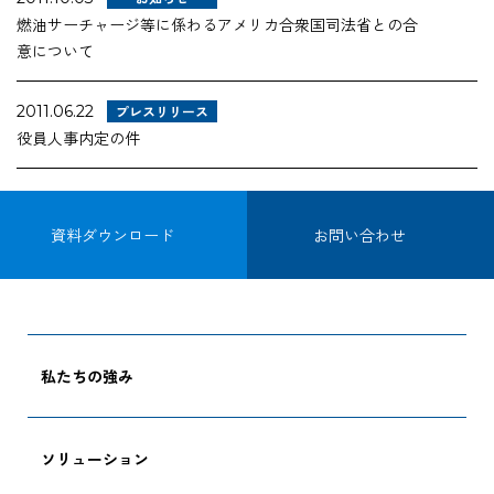
燃油サーチャージ等に係わるアメリカ合衆国司法省との合
企業情報
意について
採用情報
2011.06.22
プレスリリース
役員人事内定の件
資料ダウンロード
お問い合わせ
資料ダウンロード
お問い合わせ
私たちの強み
ソリューション