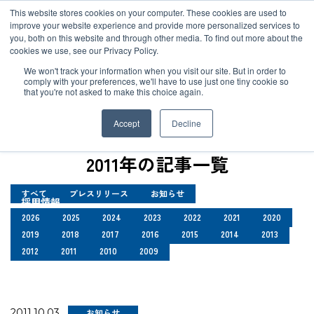
JP
/
EN
This website stores cookies on your computer. These cookies are used to
お知らせ
improve your website experience and provide more personalized services to
you, both on this website and through other media. To find out more about the
cookies we use, see our Privacy Policy.
TOP
お知らせ
ソリューション
グローバルネットワーク
We won't track your information when you visit our site. But in order to
comply with your preferences, we'll have to use just one tiny cookie so
that you're not asked to make this choice again.
お知らせ
サービス
サステナビリティ
Accept
Decline
お客様事例
企業情報
2011年の記事一覧
すべて
プレスリリース
お知らせ
お知らせ
採用情報
2026
2025
2024
2023
2022
2021
2020
2019
2018
2017
2016
2015
2014
2013
グローバルネットワーク
2012
2011
2010
2009
サステナビリティ
2011.10.03
お知らせ