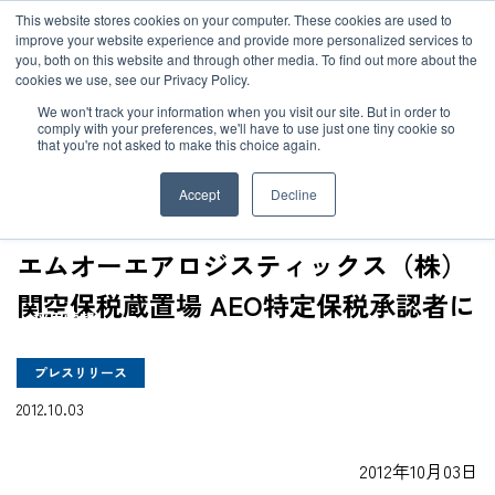
JP
/
EN
This website stores cookies on your computer. These cookies are used to
お知らせ
improve your website experience and provide more personalized services to
you, both on this website and through other media. To find out more about the
cookies we use, see our Privacy Policy.
TOP
ニュース
エムオーエアロジスティックス（株）関空保税蔵置場 AE
ソリューション
グローバルネットワーク
We won't track your information when you visit our site. But in order to
comply with your preferences, we'll have to use just one tiny cookie so
that you're not asked to make this choice again.
サービス
サステナビリティ
Accept
Decline
お客様事例
企業情報
エムオーエアロジスティックス（株）
関空保税蔵置場 AEO特定保税承認者に
お知らせ
採用情報
プレスリリース
グローバルネットワーク
2012.10.03
サステナビリティ
2012年10月03日