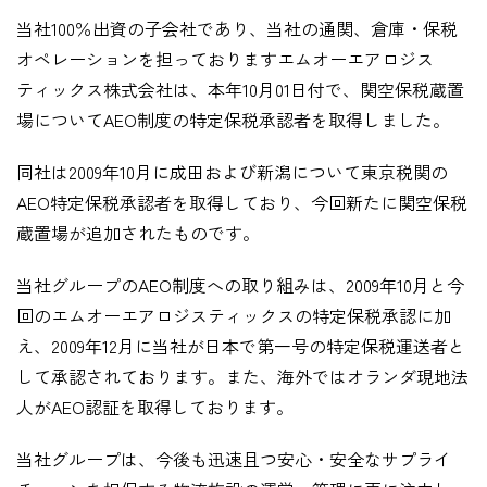
当社100％出資の子会社であり、当社の通関、倉庫・保税
企業情報
オペレーションを担っておりますエムオーエアロジス
ティックス株式会社は、本年10月01日付で、関空保税蔵置
採用情報
場についてAEO制度の特定保税承認者を取得しました。
同社は2009年10月に成田および新潟について東京税関の
AEO特定保税承認者を取得しており、今回新たに関空保税
蔵置場が追加されたものです。
資料ダウンロード
当社グループのAEO制度への取り組みは、2009年10月と今
お問い合わせ
回のエムオーエアロジスティックスの特定保税承認に加
え、2009年12月に当社が日本で第一号の特定保税運送者と
して承認されております。また、海外ではオランダ現地法
人がAEO認証を取得しております。
当社グループは、今後も迅速且つ安心・安全なサプライ