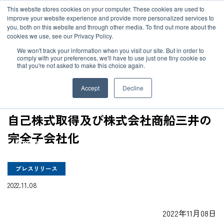
JP
/
EN
This website stores cookies on your computer. These cookies are used to
お知らせ
improve your website experience and provide more personalized services to
you, both on this website and through other media. To find out more about the
cookies we use, see our Privacy Policy.
TOP
ニュース
自己株式取得及び株式会社商船三井の完全子会社化
ソリューション
グローバルネットワーク
We won't track your information when you visit our site. But in order to
comply with your preferences, we'll have to use just one tiny cookie so
that you're not asked to make this choice again.
サービス
サステナビリティ
Accept
Decline
お客様事例
企業情報
自己株式取得及び株式会社商船三井の
完全子会社化
お知らせ
採用情報
プレスリリース
グローバルネットワーク
2022.11.08
サステナビリティ
2022年11月08日