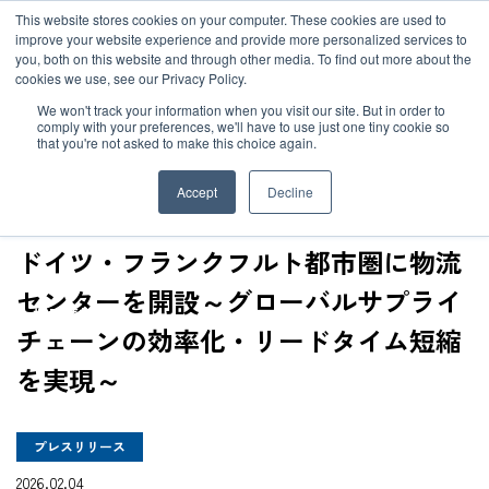
JP
/
EN
This website stores cookies on your computer. These cookies are used to
お知らせ
improve your website experience and provide more personalized services to
you, both on this website and through other media. To find out more about the
cookies we use, see our Privacy Policy.
TOP
ニュース
ドイツ・フランクフルト都市圏に物流センターを開設～グ
ソリューション
グローバルネットワーク
We won't track your information when you visit our site. But in order to
comply with your preferences, we'll have to use just one tiny cookie so
that you're not asked to make this choice again.
サービス
サステナビリティ
Accept
Decline
お客様事例
企業情報
ドイツ・フランクフルト都市圏に物流
センターを開設～グローバルサプライ
お知らせ
採用情報
チェーンの効率化・リードタイム短縮
を実現～
グローバルネットワーク
プレスリリース
サステナビリティ
2026.02.04