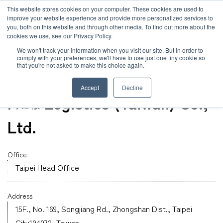
JP
/
EN
This website stores cookies on your computer. These cookies are used to
お知らせ
improve your website experience and provide more personalized services to
you, both on this website and through other media. To find out more about the
cookies we use, see our Privacy Policy.
TOP
グローバルネットワーク
MOL Logistics (Taiwan) Co., Ltd.
ソリューション
グローバルネットワーク
We won't track your information when you visit our site. But in order to
comply with your preferences, we'll have to use just one tiny cookie so
that you're not asked to make this choice again.
オフィス
サービス
サステナビリティ
Taiwan
Accept
Decline
MOL Logistics (Taiwan) Co.,
お客様事例
企業情報
Ltd.
お知らせ
採用情報
Office
Taipei Head Office
グローバルネットワーク
Address
サステナビリティ
15F., No. 169, Songjiang Rd., Zhongshan Dist., Taipei
City104072, Taiwan