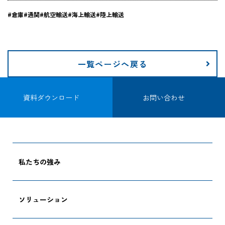
#倉庫
#通関
#航空輸送
#海上輸送
#陸上輸送
企業情報
採用情報
一覧ページへ戻る
資料ダウンロード
お問い合わせ
資料ダウンロード
お問い合わせ
私たちの強み
ソリューション