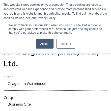
JP
/
EN
This website stores cookies on your computer. These cookies are used to
お知らせ
improve your website experience and provide more personalized services to
you, both on this website and through other media. To find out more about the
cookies we use, see our Privacy Policy.
TOP
グローバルネットワーク
MOL Logistics (India) Pvt., Ltd.
ソリューション
グローバルネットワーク
We won't track your information when you visit our site. But in order to
comply with your preferences, we'll have to use just one tiny cookie so
that you're not asked to make this choice again.
オフィス
サービス
サステナビリティ
India
Accept
Decline
MOL Logistics (India) Pvt.,
お客様事例
企業情報
Ltd.
お知らせ
採用情報
Office
Oragadam Warehouse
グローバルネットワーク
Group
サステナビリティ
Business Site