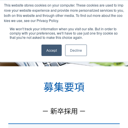
This website stores cookies on your computer. These cookies are used to imp
rove your website experience and provide more personalized services to you,
both on this website and through other media. To find out more about the coo
kies we use, see our Privacy Policy.
We won't track your information when you visit our site. But in order to
comply with your preferences, we'll have to use just one tiny cookie so
that you're not asked to make this choice again.
Accept
Decline
募集要項
－ 新卒採用 －