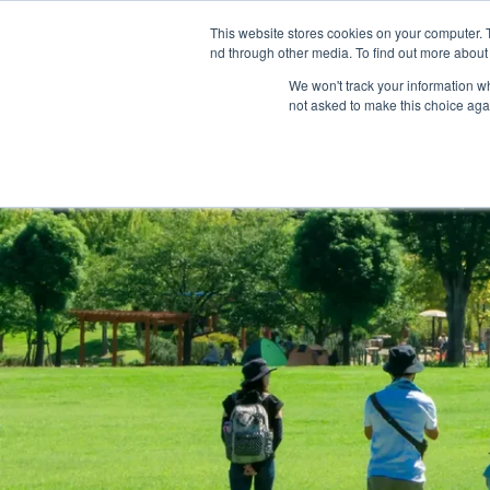
This website stores cookies on your computer. 
nd through other media. To find out more about 
We won't track your information whe
not asked to make this choice aga