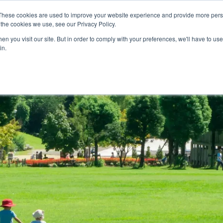
会社を知る
特集
社員インタビュー
福利厚生とキ
These cookies are used to improve your website experience and provide more perso
the cookies we use, see our Privacy Policy.
n you visit our site. But in order to comply with your preferences, we'll have to use 
in.