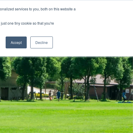
ャリア
採用情報
nalized services to you, both on this website a
just one tiny cookie so that you're
Accept
Decline