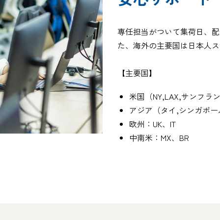
専任担当がついて集荷日、配
た、海外の主要国は日本人ス
【主要国】
米国（NY,LAX,サンフラ
アジア（タイ,シンガポー
欧州：UK、IT
中南米：MX、BR