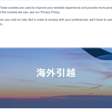
MLG BLOG
JP
/
EN
These cookies are used to improve your website experience and provide more perso
t the cookies we use, see our Privacy Policy.
ットワーク
サステナビリティ
企業情報
採用情報
n you visit our site. But in order to comply with your preferences, we'll have to use 
in.
半導体関連・精密機器輸送
国際海上輸送
Innovation
企業概要・沿革
ダイバーシティ
ヘルスケア
ロジスティ
Environmen
私たちの強
世界で羽ば
海外引越
自動車＆モビリティ輸送
Governance
約款
福利厚生と働き方
ヘリコプタ
研修制度と
関連書類
トラックサ
MLGのLCLサービス
複合一貫輸
複合一貫輸送
インド物流ソリューション
募集要項
アフリカ物
FAQ
カーボンインセット
海上コンテナの種類とサイズ
MCS