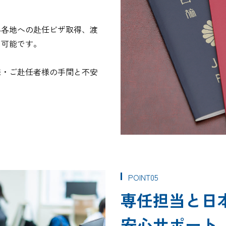
界各地への赴任ビザ取得、渡
も可能です。
様・ご赴任者様の手間と不安
POINT05
専任担当と日
安心サポート