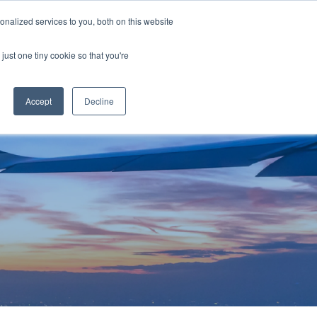
nalized services to you, both on this website
資料ダウンロード
お問い合わせ
just one tiny cookie so that you're
Accept
Decline
物流
クス
t
み
たく若手社員
ー輸送
キャリア
ービス
送
流ソリューション