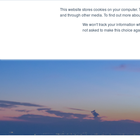
This website stores cookies on your computer. 
and through other media. To find out more abou
ソリューション
サービス
お客様事例
お知らせ
グローバルネ
We won't track your information whe
not asked to make this choice aga
TOP
サービス
海外引越
重量物・プロジェクト貨物輸送
国際航空輸送
Safety＆Value
トップメッセージ
３分で分かるMOL Logistics
コールドチェーン(生鮮品・食品の輸送)
Human＆Community
資格
インタビュー
関連書類
インタクトサービス
爆発物検査
非居住者保税倉庫
求める人物像
航空貨物搬入先一覧
航空ULDの種類とサイズ
海外引越