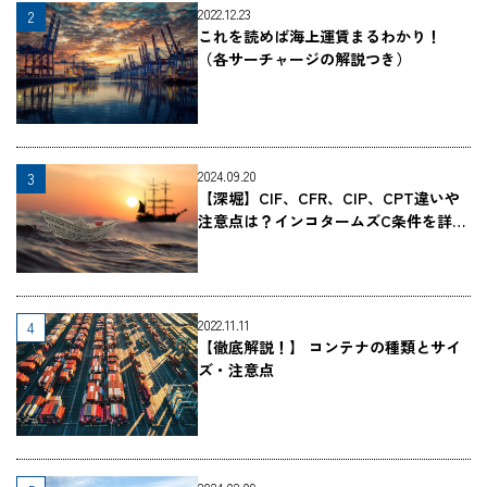
2022.12.23
これを読めば海上運賃まるわかり！
（各サーチャージの解説つき）
2024.09.20
【深堀】CIF、CFR、CIP、CPT違いや
注意点は？インコタームズC条件を詳し
く解説（早見表つき）
2022.11.11
【徹底解説！】 コンテナの種類とサイ
ズ・注意点