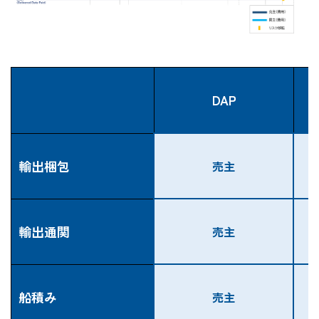
DAP
輸出梱包
売主
輸出通関
売主
船積み
売主