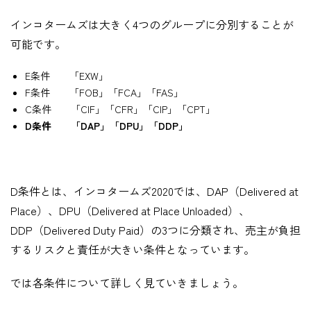
インコタームズは大きく
4
つのグループに分別することが
可能です。
E
条件 「
EXW
」
F
条件 「
FOB
」「
FCA
」「
FAS
」
C
条件 「
CIF
」「
CFR
」「
CIP
」「
CPT
」
D条件 「DAP」「DPU」「DDP」
D
条件とは、インコタームズ
2020
では、
DAP
（
Delivered at
Place
）、
DPU
（
Delivered at Place Unloaded
）、
DDP
（
Delivered Duty Paid
）の
3
つに分類され、売主が負担
するリスクと責任が大きい条件となっています。
では各条件について詳しく見ていきましょう。