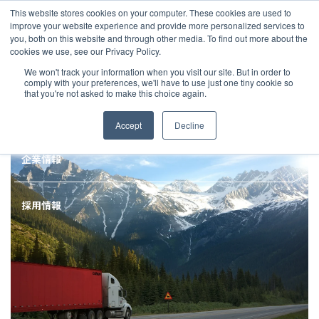
JP
/
EN
This website stores cookies on your computer. These cookies are used to
お知らせ
improve your website experience and provide more personalized services to
you, both on this website and through other media. To find out more about the
cookies we use, see our Privacy Policy.
TOP
MLG BLOG
【深堀】DAP、DPU、DDPの違いや注意点は？インコ
ソリューション
グローバルネットワーク
We won't track your information when you visit our site. But in order to
comply with your preferences, we'll have to use just one tiny cookie so
that you're not asked to make this choice again.
サービス
サステナビリティ
Accept
Decline
お客様事例
企業情報
お知らせ
採用情報
グローバルネットワーク
サステナビリティ