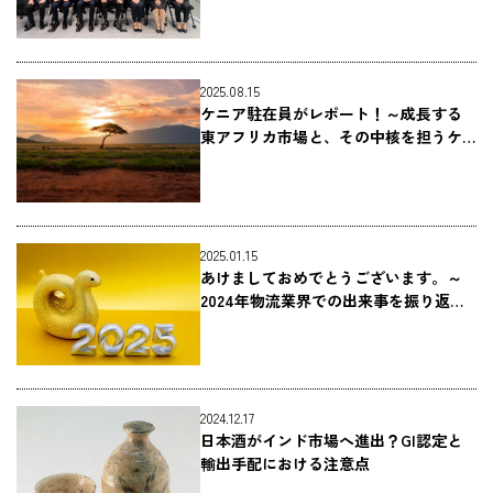
2025.08.15
ケニア駐在員がレポート！～成長する
東アフリカ市場と、その中核を担うケ
ニアの物流～
CARGO TRACKI
2025.01.15
あけましておめでとうございます。～
2024年物流業界での出来事を振り返る
～
追跡する
2024.12.17
日本酒がインド市場へ進出？GI認定と
輸出手配における注意点