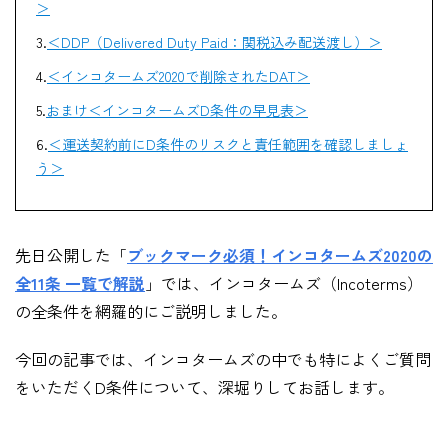
＞
＜DDP
（
Delivered Duty Paid
：関税込み配送渡し）＞
＜インコタームズ
2020
で削除された
DAT＞
おまけ＜インコタームズD条件の早見表＞
＜運送契約前にD条件のリスクと責任範囲を確認しましょ
う＞
先日公開した「
ブックマーク必須！インコタームズ2020の
全11条 一覧で解説
」では、インコタームズ（
Incoterms
）
の全条件を網羅的にご説明しました。
今回の記事では、インコタームズの中でも特によくご質問
をいただくD条件について、深堀りしてお話します。