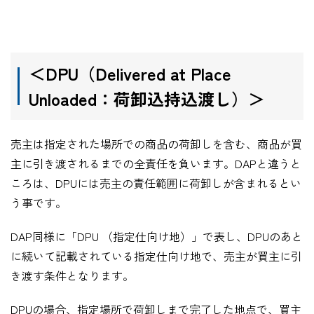
＜DPU
（
Delivered at Place
Unloaded
：荷卸込持込渡し）＞
売主は指定された場所での商品の荷卸しを含む、商品が買
主に引き渡されるまでの全責任を負います。
DAP
と違うと
ころは、
DPU
には売主の責任範囲に荷卸しが含まれるとい
う事です。
DAP
同様に「
DPU
（指定仕向け地）」で表し、DPUのあと
に続いて記載されている指定仕向け地で、売主が買主に引
き渡す条件となります。
DPU
の場合、指定場所で荷卸しまで完了した地点で、買主