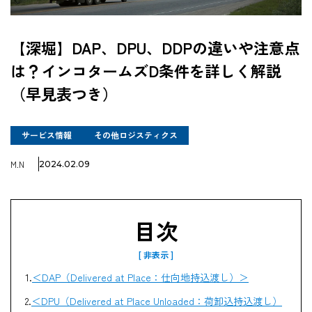
企業情報
【深堀】DAP、DPU、DDPの違いや注意点
は？インコタームズD条件を詳しく解説
採用情報
（早見表つき）
サービス情報
その他ロジスティクス
資料ダウンロード
M.N
2024.02.09
お問い合わせ
目次
＜DAP
（
Delivered at Place
：仕向地持込渡し）＞
＜DPU
（
Delivered at Place Unloaded
：荷卸込持込渡し）