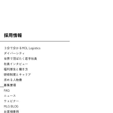
採用情報
３分で分かるMOL Logistics
ダイバーシティ
世界で羽ばたく若手社員
社員インタビュー
福利厚生と働き方
研修制度とキャリア
求める人物像
募集要項
FAQ
ニュース
ウェビナー
MLG BLOG
お客様事例