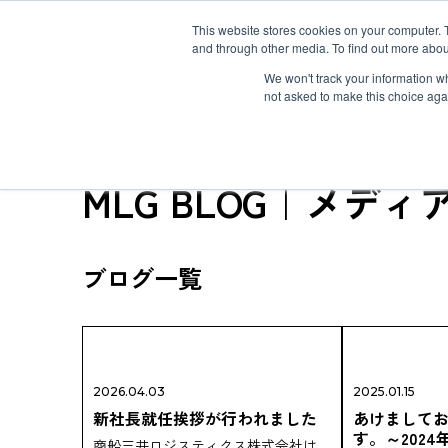
This website stores cookies on your computer. 
and through other media. To find out more abou
ソリューション
サービス
お客様事例
お知らせ
グローバルネ
We won't track your information whe
not asked to make this choice aga
TOP
MLG BLOG
MLG BLOG｜メディ
重量物・プロジェクト貨物輸送
国際航空輸送
Safety＆Value
トップメッセージ
３分で分かるMOL Logistics
ブログ一覧
コールドチェーン(生鮮品・食品の輸送)
Human＆Community
資格
インタビュー
関連書類
インタクトサービス
爆発物検査
非居住者保税倉庫
求める人物像
航空貨物搬入先一覧
航空ULDの種類とサイズ
海外引越
2026.04.03
2025.01.15
新社長就任挨拶が行われました
あけまして
す。～202
商船三井ロジスティクス株式会社は、