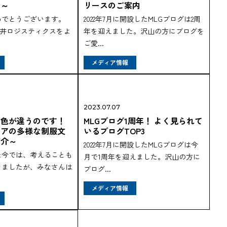
る～
リースのご案内
めでとうございます。
2022年7月に開設したMLGブログは2周
船三井ロジスティクスをよ
年を迎えました。沢山の方にブログを
ご愛...
メディア情報
2023.07.07
て色が違うのです！
MLGブログ1周年！ よく見られて
シアの多様な制服文
いるブログTOP3
紹介～
2022年7月に開設したMLGブログは今
た今では、考えることも
月で1周年を迎えました。沢山の方に
きましたが、みなさんは
ブログ...
.
メディア情報