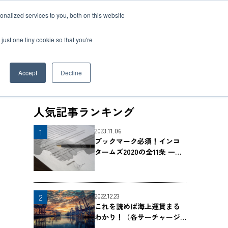
nalized services to you, both on this website
資料ダウンロード
お問い合わせ
just one tiny cookie so that you're
Accept
Decline
人気記事ランキング
物流
クス
t
み
たく若手社員
2023.11.06
ブックマーク必須！インコ
ー輸送
キャリア
タームズ2020の全11条 一覧
ービス
で解説
送
流ソリューション
2022.12.23
これを読めば海上運賃まる
わかり！（各サーチャージ
の解説つき）