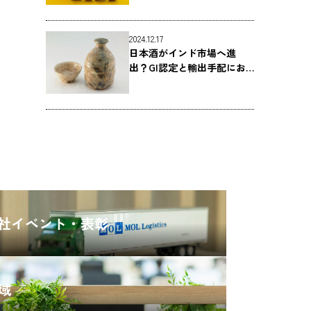
2024.12.17
日本酒がインド市場へ進
出？GI認定と輸出手配にお
ける注意点
CARGO
TRACKING
OFFICE
SEARCH
社イベント・表彰
域