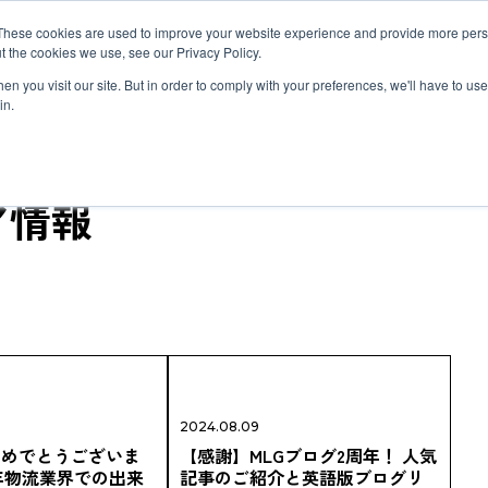
MLG BLOG
JP
/
EN
These cookies are used to improve your website experience and provide more perso
t the cookies we use, see our Privacy Policy.
ットワーク
サステナビリティ
企業情報
採用情報
n you visit our site. But in order to comply with your preferences, we'll have to use 
in.
ア情報
半導体関連・精密機器輸送
国際海上輸送
Innovation
企業概要・沿革
ダイバーシティ
ヘルスケア
ロジスティ
Environmen
私たちの強
世界で羽ば
自動車＆モビリティ輸送
Governance
約款
福利厚生と働き方
ヘリコプタ
研修制度と
関連書類
トラックサ
MLGのLCLサービス
複合一貫輸
複合一貫輸送
インド物流ソリューション
募集要項
アフリカ物
FAQ
カーボンインセット
海上コンテナの種類とサイズ
MCS
2024.08.09
おめでとうございま
【感謝】MLGブログ2周年！ 人気
4年物流業界での出来
記事のご紹介と英語版ブログリ