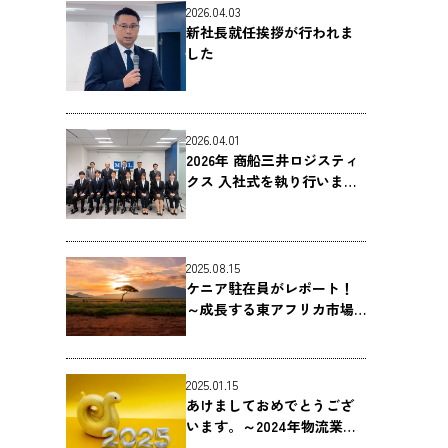
2026.04.03
新社長就任挨拶が行われま
した
2026.04.01
2026年 商船三井ロジスティ
クス 入社式を執り行いまし
た
2025.08.15
ケニア駐在員がレポート！
～成長する東アフリカ市場
と、その中核を担うケニア
の物流～
2025.01.15
あけましておめでとうござ
います。～2024年物流業界
での出来事を振り返る～