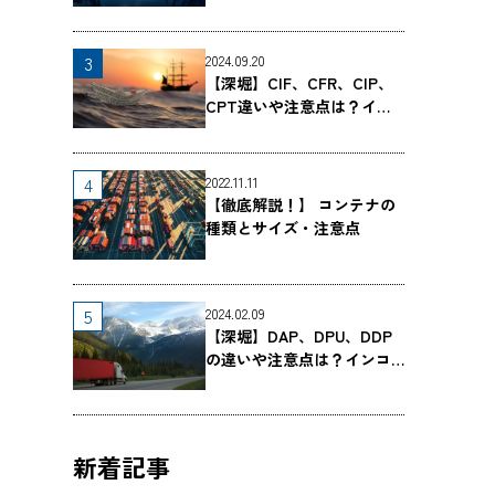
2024.09.20
【深堀】CIF、CFR、CIP、
CPT違いや注意点は？イン
コタームズC条件を詳しく解
説（早見表つき）
2022.11.11
【徹底解説！】 コンテナの
種類とサイズ・注意点
2024.02.09
【深堀】DAP、DPU、DDP
の違いや注意点は？インコ
タームズD条件を詳しく解説
（早見表つき）
新着記事