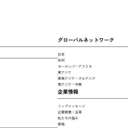
グローバルネットワーク
日本
米州
ヨーロッパ・アフリカ
東アジア
東南アジア・オセアニア
南アジア・中東
企業情報
トップメッセージ
企業概要・沿革
私たちの強み
資格