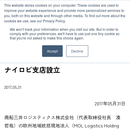
JP
/
EN
This website stores cookies on your computer. These cookies are used to
お知らせ
improve your website experience and provide more personalized services to
you, both on this website and through other media. To find out more about the
cookies we use, see our Privacy Policy.
TOP
ニュース
ナイロビ支店設立
ソリューション
グローバルネットワーク
We won't track your information when you visit our site. But in order to
comply with your preferences, we'll have to use just one tiny cookie so
that you're not asked to make this choice again.
サービス
サステナビリティ
Accept
Decline
お客様事例
企業情報
ナイロビ支店設立
お知らせ
採用情報
2017.05.31
グローバルネットワーク
2017年05月31日
商船三井ロジスティクス株式会社（代表取締役社長 湊
サステナビリティ
哲哉）の欧州地域統括現地法人（MOL Logistics Holding