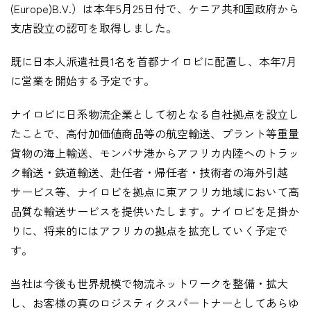
(Europe)B.V.）は本年5月25日付で、ケニア共和国政府から
企業情報
支店設立の認可を取得しました。
既に日本人派遣社員1名を首都ナイロビに配置し、本年7月
採用情報
に営業を開始する予定です。
ナイロビに日系物流企業として初となる自社拠点を設立し
たことで、高付加価値商品等の航空輸送、プラント等重量
資料ダウンロード
貨物の海上輸送、モンバサ港からアフリカ内陸へのトラッ
ク輸送・鉄道輸送、赴任者・帰任者・技術者の海外引越
サービス等、ナイロビを拠点に東アフリカ地域において高
お問い合わせ
品質な輸送サービスを提供いたします。ナイロビを足掛か
りに、将来的にはアフリカの拠点を拡充していく予定で
す。
当社は今後も世界規模で物流ネットワークを整備・拡大
し、お客様の真のロジスティクスパートナーとしてあらゆ