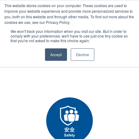
JP
/
EN
This website stores cookies on your computer. These cookies are used to
お知らせ
improve your website experience and provide more personalized services to
you, both on this website and through other media. To find out more about the
cookies we use, see our Privacy Policy.
TOP
サステナビリティ
Safety
ソリューション
グローバルネットワーク
We won't track your information when you visit our site. But in order to
comply with your preferences, we'll have to use just one tiny cookie so
that you're not asked to make this choice again.
Safety
サービス
サステナビリティ
Accept
Decline
お客様事例
企業情報
お知らせ
採用情報
グローバルネットワーク
サステナビリティ