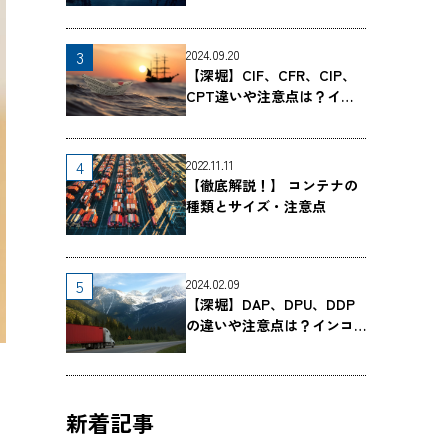
2024.09.20
【深堀】CIF、CFR、CIP、
CPT違いや注意点は？イン
コタームズC条件を詳しく解
説（早見表つき）
2022.11.11
【徹底解説！】 コンテナの
種類とサイズ・注意点
2024.02.09
【深堀】DAP、DPU、DDP
の違いや注意点は？インコ
タームズD条件を詳しく解説
（早見表つき）
新着記事