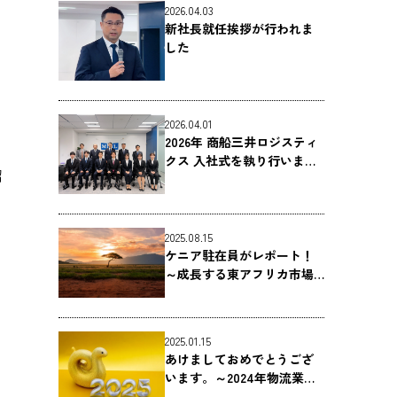
2026.04.03
新社長就任挨拶が行われま
した
2026.04.01
2026年 商船三井ロジスティ
クス 入社式を執り行いまし
紹
た
2025.08.15
ケニア駐在員がレポート！
～成長する東アフリカ市場
と、その中核を担うケニア
の物流～
2025.01.15
あけましておめでとうござ
います。～2024年物流業界
での出来事を振り返る～