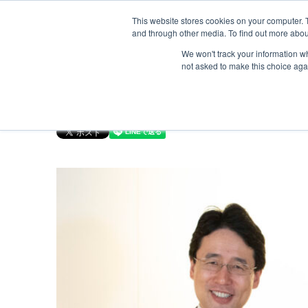
This website stores cookies on your computer. 
and through other media. To find out more abou
ソリューション
サービス
お客様事例
お知らせ
グローバルネ
We won't track your information whe
not asked to make this choice aga
TOP
MLG BLOG
業界初！ユーグレナ社の次
重量物・プロジェクト貨物輸送
国際航空輸送
Safety＆Value
トップメッセージ
３分で分かるMOL Logistics
コールドチェーン(生鮮品・食品の輸送)
Human＆Community
資格
インタビュー
関連書類
インタクトサービス
爆発物検査
非居住者保税倉庫
求める人物像
航空貨物搬入先一覧
航空ULDの種類とサイズ
海外引越