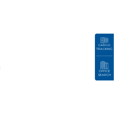
CARGO
TRACKING
性
OFFICE
2
SEARCH