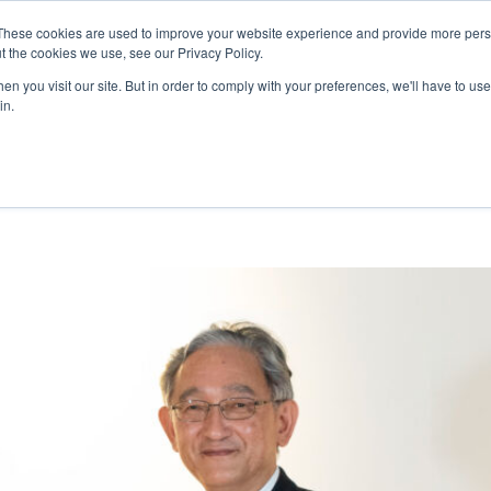
MLG BLOG
JP
/
EN
These cookies are used to improve your website experience and provide more perso
t the cookies we use, see our Privacy Policy.
ットワーク
サステナビリティ
企業情報
採用情報
n you visit our site. But in order to comply with your preferences, we'll have to use 
in.
世代バイオ燃料を利用した集配送トラックを運行開始！
半導体関連・精密機器輸送
国際海上輸送
Innovation
企業概要・沿革
ダイバーシティ
ヘルスケア
ロジスティ
Environmen
私たちの強
世界で羽ば
自動車＆モビリティ輸送
Governance
約款
福利厚生と働き方
ヘリコプタ
研修制度と
関連書類
トラックサ
MLGのLCLサービス
複合一貫輸
複合一貫輸送
インド物流ソリューション
募集要項
アフリカ物
FAQ
カーボンインセット
海上コンテナの種類とサイズ
MCS