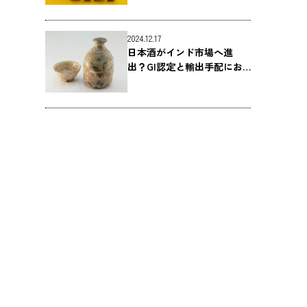
2024.12.17
日本酒がインド市場へ進
出？GI認定と輸出手配にお
ける注意点
し