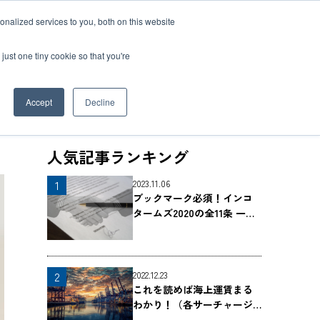
nalized services to you, both on this website
資料ダウンロード
お問い合わせ
just one tiny cookie so that you're
Accept
Decline
人気記事ランキング
物流
クス
t
み
たく若手社員
2023.11.06
ブックマーク必須！インコ
ー輸送
キャリア
タームズ2020の全11条 一覧
ービス
で解説
送
流ソリューション
2022.12.23
これを読めば海上運賃まる
わかり！（各サーチャージ
の解説つき）