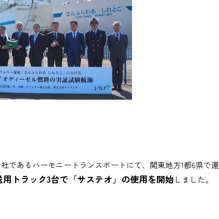
会社であるハーモニートランスポートにて、関東地方
1
都
6
県で運
送用トラック3台で「サステオ」の使用を開始
しました。