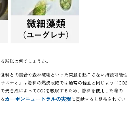
れる所以は何でしょうか。
の食料との競合や森林破壊といった問題を起こさない持続可能
「サステオ」は燃料の燃焼段階では通常の軽油と同じように
CO
程で光合成によって
CO2
を吸収するため、燃料を使用した際の
カーボンニュートラルの実現
なる
に貢献すると期待されてい
CARGO TRACKING