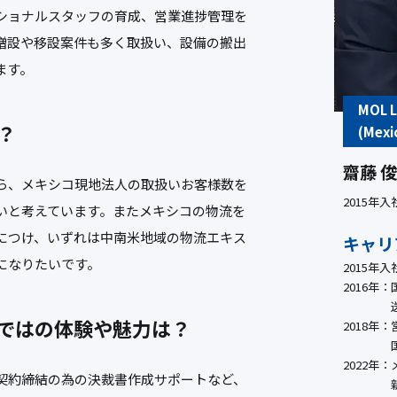
ショナルスタッフの育成、営業進捗管理を
増設や移設案件も多く取扱い、設備の搬出
ます。
MOL L
？
(Mexic
齋藤 俊
ら、メキシコ現地法人の取扱いお客様数を
2015年
いと考えています。またメキシコの物流を
につけ、いずれは中南米地域の物流エキス
キャリ
になりたいです。
2015年入
2016年：
ではの
体験や魅力は？
2018年：
2022年：
契約締結の為の決裁書作成サポートなど、