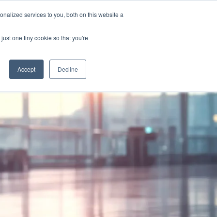
ャリア
採用情報
nalized services to you, both on this website a
just one tiny cookie so that you're
Accept
Decline