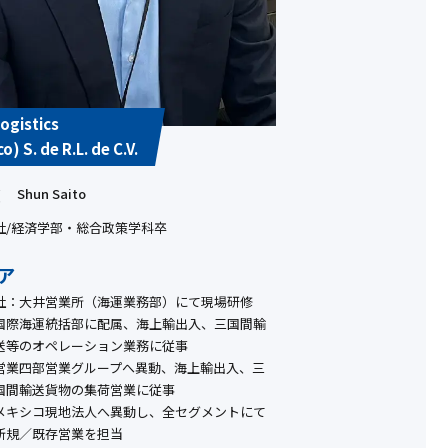
ogistics
o) S. de R.L. de C.V.
Shun Saito
入社/経済学部・総合政策学科卒
ア
社：
大井営業所（海運業務部）にて現場研修
国際海運統括部に配属、海上輸出入、三国間輸
送等のオペレーション業務に従事
営業四部営業グループへ異動、海上輸出入、三
国間輸送貨物の集荷営業に従事
メキシコ現地法人へ異動し、全セグメントにて
新規／既存営業を担当