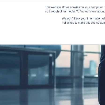
This website stores cookies on your computer. 
nd through other media. To find out more about 
We won't track your information whe
not asked to make this choice aga