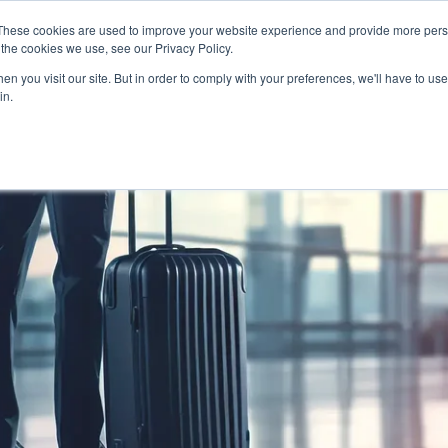
会社を知る
特集
社員インタビュー
福利厚生とキ
These cookies are used to improve your website experience and provide more perso
the cookies we use, see our Privacy Policy.
n you visit our site. But in order to comply with your preferences, we'll have to use 
in.