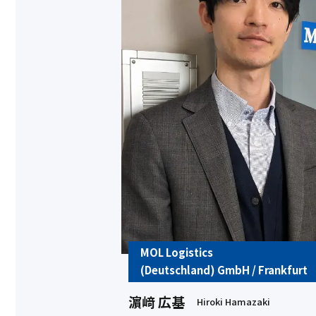
MOL Logistics
(Deutschland) GmbH / Frankfurt
濵﨑 広基
Hiroki Hamazaki